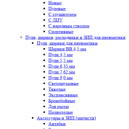
Новые
Пулевые
С глушителем
С ЛЦУ
С нарезным стволом
Спортивные
Пули, шарики, расходники и ЗИП для пневматики
Пули, шарики для пневматики
Шарики BB 4,5 мм
Пули 4,5 мм
Пули 5,5 мм
Пули 6,35 мм
Пули 7,62 мм
Пули 9,0 мм
Светошумовые
Тяжелые
Экспансивные
Бронебойные
Для охоты
Полнотелые
Аксессуары и ЗИП (запчасти)
Антабки