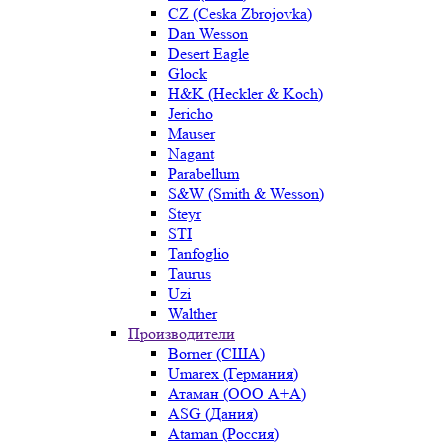
CZ (Ceska Zbrojovka)
Dan Wesson
Desert Eagle
Glock
H&K (Heckler & Koch)
Jericho
Mauser
Nagant
Parabellum
S&W (Smith & Wesson)
Steyr
STI
Tanfoglio
Taurus
Uzi
Walther
Производители
Borner (США)
Umarex (Германия)
Атаман (ООО А+А)
ASG (Дания)
Ataman (Россия)