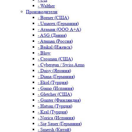
- Walther
Производители
- Borner (США)
- Umarex (Германия)
- Атаман (ООО А+А)
- ASG (Дания)
- Ataman (Россия)
- Baikal (Ижевск)
- Blow
- Crosman (США)
- Cybergun / Swiss Arms
- Daisy (Япония)
- Diana (Германия)
- Ekol (Турция)
- Gamo (Испания)
- Gletcher (США)
- Gunter (Финляндия)
- Hatsan (Турция)
- Kral (Турция)
- Norica (Испания)
- Sig Sauer (Германия)
- Smersh (Китай)