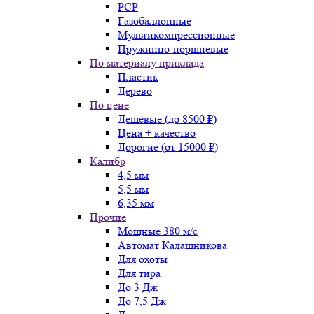
PCP
Газобаллонные
Мультикомпрессионные
Пружинно-поршневые
По материалу приклада
Пластик
Дерево
По цене
Дешевые (до 8500 ₽)
Цена + качество
Дорогие (от 15000 ₽)
Калибр
4,5 мм
5,5 мм
6,35 мм
Прочие
Мощные 380 м/с
Автомат Калашникова
Для охоты
Для тира
До 3 Дж
До 7,5 Дж