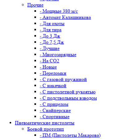
Прочие
- Мощные 380 м/с
- Автомат Калашникова
- Для охоты
- Для тира
- До 3 Дж
- До 7,5 Дж
- Лучшие
- Многозарядные
- На CO2
- Новые
- Переломки
- С газовой пружиной
- С накачкой
- С пистолетной рукоятью
- С подствольным взводом
- С прицелом
- Снайперские
- Спортивные
Пневматические пистолеты
Боевой прототип
- ПМ (Пистолеты Макарова)