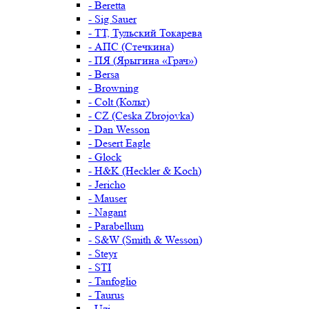
- Beretta
- Sig Sauer
- ТТ, Тульский Токарева
- АПС (Стечкина)
- ПЯ (Ярыгина «Грач»)
- Bersa
- Browning
- Colt (Кольт)
- CZ (Ceska Zbrojovka)
- Dan Wesson
- Desert Eagle
- Glock
- H&K (Heckler & Koch)
- Jericho
- Mauser
- Nagant
- Parabellum
- S&W (Smith & Wesson)
- Steyr
- STI
- Tanfoglio
- Taurus
- Uzi