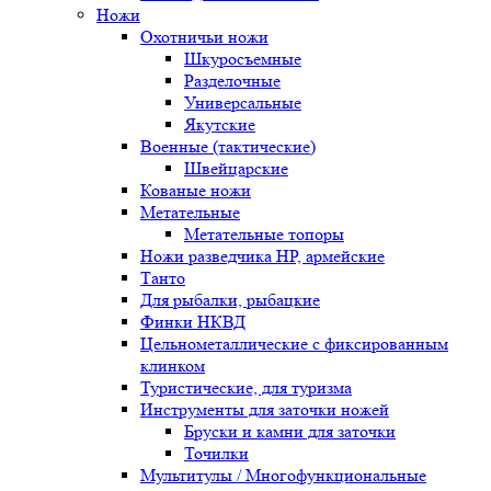
Ножи
Охотничьи ножи
Шкуросъемные
Разделочные
Универсальные
Якутские
Военные (тактические)
Швейцарские
Кованые ножи
Метательные
Метательные топоры
Ножи разведчика НР, армейские
Танто
Для рыбалки, рыбацкие
Финки НКВД
Цельнометаллические с фиксированным
клинком
Туристические, для туризма
Инструменты для заточки ножей
Бруски и камни для заточки
Точилки
Мультитулы / Многофункциональные