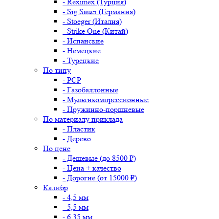
- Reximex (Турция)
- Sig Sauer (Германия)
- Stoeger (Италия)
- Strike One (Китай)
- Испанские
- Немецкие
- Турецкие
По типу
- PCP
- Газобаллонные
- Мультикомпрессионные
- Пружинно-поршневые
По материалу приклада
- Пластик
- Дерево
По цене
- Дешевые (до 8500 ₽)
- Цена + качество
- Дорогие (от 15000 ₽)
Калибр
- 4,5 мм
- 5,5 мм
- 6,35 мм