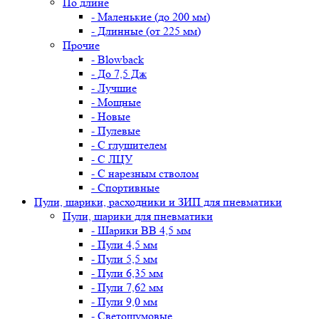
По длине
- Маленькие (до 200 мм)
- Длинные (от 225 мм)
Прочие
- Blowback
- До 7,5 Дж
- Лучшие
- Мощные
- Новые
- Пулевые
- С глушителем
- С ЛЦУ
- С нарезным стволом
- Спортивные
Пули, шарики, расходники и ЗИП для пневматики
Пули, шарики для пневматики
- Шарики BB 4,5 мм
- Пули 4,5 мм
- Пули 5,5 мм
- Пули 6,35 мм
- Пули 7,62 мм
- Пули 9,0 мм
- Светошумовые