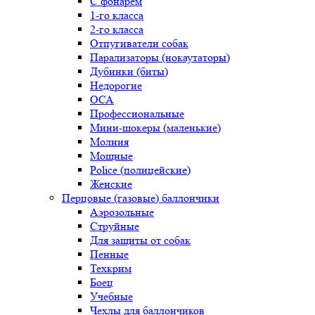
С фонарем
1-го класса
2-го класса
Отпугиватели собак
Парализаторы (нокаутаторы)
Дубинки (биты)
Недорогие
ОСА
Профессиональные
Мини-шокеры (маленькие)
Молния
Мощные
Police (полицейские)
Женские
Перцовые (газовые) баллончики
Аэрозольные
Струйные
Для защиты от собак
Пенные
Техкрим
Боец
Учебные
Чехлы для баллончиков