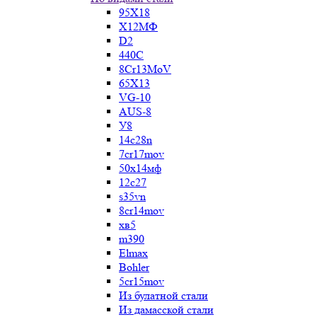
95Х18
Х12МФ
D2
440C
8Cr13MoV
65Х13
VG-10
AUS-8
У8
14c28n
7cr17mov
50х14мф
12c27
s35vn
8cr14mov
хв5
m390
Elmax
Bohler
5cr15mov
Из булатной стали
Из дамасской стали