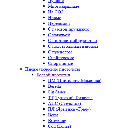
Лучшие
Многозарядные
На CO2
Новые
Переломки
С газовой пружиной
С накачкой
С пистолетной рукоятью
С подствольным взводом
С прицелом
Снайперские
Спортивные
Пневматические пистолеты
Боевой прототип
ПМ (Пистолеты Макарова)
Beretta
Sig Sauer
ТТ, Тульский Токарева
АПС (Стечкина)
ПЯ (Ярыгина «Грач»)
Bersa
Browning
Colt (Кольт)