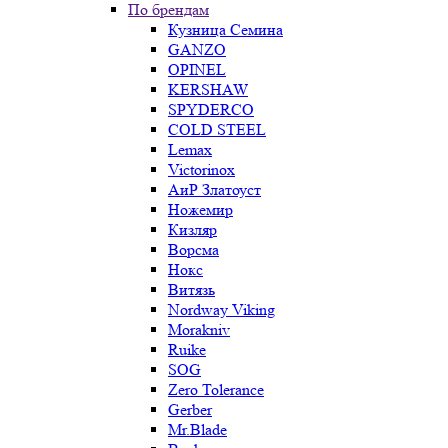
По брендам
Кузница Семина
GANZO
OPINEL
KERSHAW
SPYDERCO
COLD STEEL
Lemax
Victorinox
АиР Златоуст
Ножемир
Кизляр
Ворсма
Нокс
Витязь
Nordway Viking
Morakniv
Ruike
SOG
Zero Tolerance
Gerber
Mr.Blade