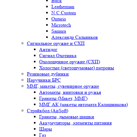
Buck
Leatherman
N.C.Custom
Ontario
Microtech
Samura
Александр Сальников
Сигнальное оружие и СХП
Антидог
Сигнал Охотника
Охолощенное оружие (СХП)
Холостые (светошумовые) патроны
Резиновые дубинки
Наручники БРС
ММГ, макеты, сувенирное оружие
Автоматы, винтовки и ружья
Гранаты (Макет, ММГ)
ММГ АК (макеты автомата Калашникова)
Страйкбол (AirSoft)
Гранаты, дымовые шашки
Аккумуляторы, элементы питания
Шары
Газ