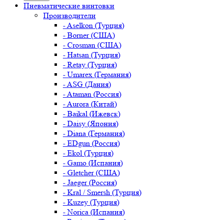
Пневматические винтовки
Производители
- Aselkon (Турция)
- Borner (США)
- Crosman (США)
- Hatsan (Турция)
- Retay (Турция)
- Umarex (Германия)
- ASG (Дания)
- Ataman (Россия)
- Aurora (Китай)
- Baikal (Ижевск)
- Daisy (Япония)
- Diana (Германия)
- EDgun (Россия)
- Ekol (Турция)
- Gamo (Испания)
- Gletcher (США)
- Jaeger (Россия)
- Kral / Smersh (Турция)
- Kuzey (Турция)
- Norica (Испания)