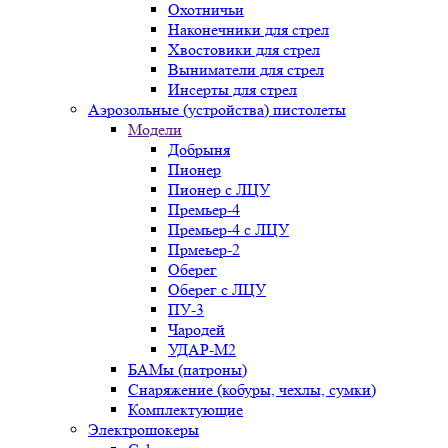
Охотничьи
Наконечники для стрел
Хвостовики для стрел
Выниматели для стрел
Инсерты для стрел
Аэрозольные (устройства) пистолеты
Модели
Добрыня
Пионер
Пионер с ЛЦУ
Премьер-4
Премьер-4 с ЛЦУ
Прмеьер-2
Оберег
Оберег с ЛЦУ
ПУ-3
Чародей
УДАР-М2
БАМы (патроны)
Снаряжение (кобуры, чехлы, сумки)
Комплектующие
Электрошокеры